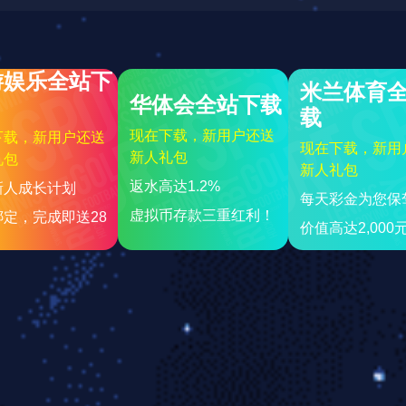
国足选手的准备状态、教练团队的战术安排，以
此行的重要性和紧迫感。本文将从上述四个方面
需面对的机遇与挑战。
1、友谊赛背后的意义
友谊赛作为国家队备战的重要环节，不仅是为了
垫。与库拉索和喀麦隆的比赛，可以帮助教练组
具针对性的战术方案。这些热身赛有助于球队在
此外，这两场比赛还具有很高的实用性。库拉索
活多变，而喀麦隆则以身体素质著称，两者风格
验。这种多样化的对抗，有助于提升球员应对不
最后，通过这两场友谊赛，国足也能够向外界展
这对于增强球迷信心、提升球队士气都有着积极