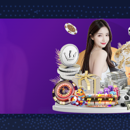
App下载
公司介绍
体育看点
BOB体育
—— 比赛数据从这里开