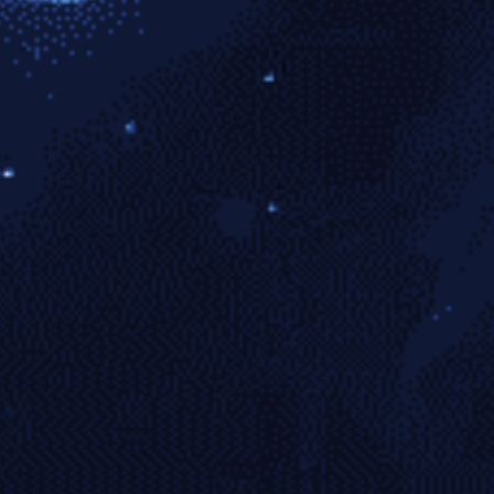
上一篇：
富勒姆就维尔茨争议进球向裁判公…
精选推荐