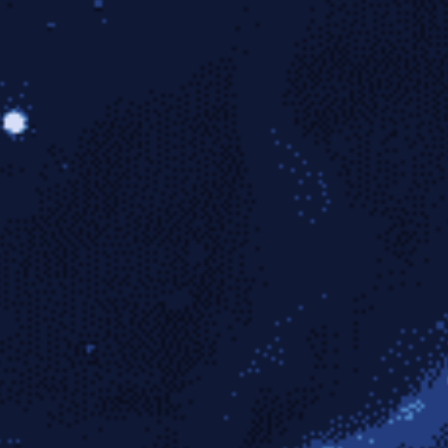
析库拉索和喀麦隆的数据时，可以发现两支球队
来调整战术。例如，对于库拉索这样的灵活型球
对力量型喀麦隆，则需要加强身体对抗及定位球
同时，为了保证信息传递顺畅，教练组会提前做
提高队伍在关键时刻作出反应能力。此外，加强
更快适应高压环境。这种战略思维能够有效提升
标努力奋斗。
值得注意的是，针对西班牙这样强大的对手，在6
练以及心理建设。因此，从现在开始建立起强烈
实现突破的重要一步。
4、球迷期待与支持
随着赛事临近，各地球迷开始积极关注国家队动