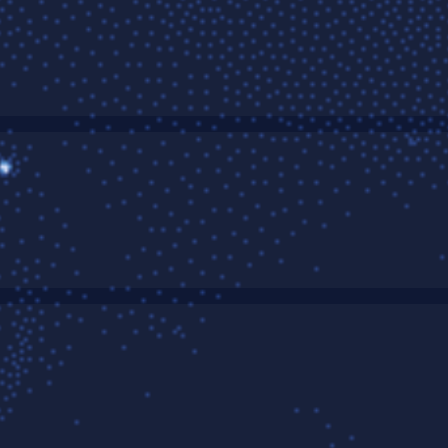
事、专业数据、高清视频，
BOB体育APP
与网页版为您提供便捷
APP下载
网页版入口
随着中国足球的不断发展，国足在国际赛场上的
中，国足将在3月与库拉索和喀麦隆进行友谊赛，
赛不仅是对球员实力的检验，更是国足备战未来