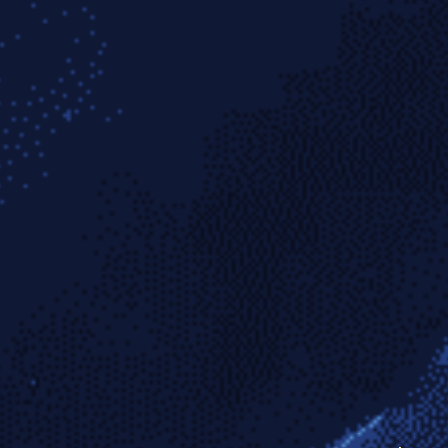
至关重要。在过去的一段时间里，各俱乐部
们能以最佳状态参加即将到来的友谊赛。从
系，这无疑是一个不小的挑战。
面临的不仅是技术水平上的考验，还有心理
己的最佳水平，将直接影响到国足整体表
练显得尤为重要。
集比赛后，如何保持良好的竞技状态，不让
通过科学合理的训练安排，保障每位球员能
重心之一。
应策略，以应对即将面对的两个对手。在分