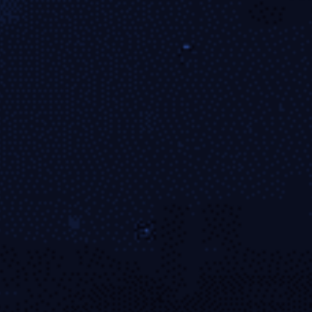
额
关注。然而，在2023年的...
续写
莱昂纳德在一场比赛中半场...
体
进行体检签约后将与...
独
强大的防守实力，尤其是在...