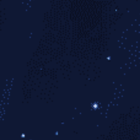
2、球员备战状态分析
在迎接新挑战之前，了解国脚们当前的训练状态
对于国家队球员进行了针对性的训练，以确保他
各大联赛中归来的球员都需要快速适应国家队体
与此同时，部分年轻球员首次入选国家队，他们
素质上的压力。如何快速融入团队，并发挥出自
现。因此，在备战期间，心理辅导和团队合作训
此外，体能储备也是不可忽视的一环。在多场密
疲惫影响发挥，将成为教练组必须解决的问题。
够以充沛精力参与到比赛中，是国足近期工作的
3、教练团队的新策略
随着比赛日期渐近，教练团队也开始积极制定相