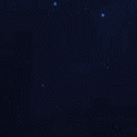
1
中超四队全军覆没若被澳超反超亚冠名
近年来，中超联赛在亚洲足球舞台上的表现备受
2026-04-30
2
梦回巅峰时刻莱昂纳德半场狂砍21分
在篮球的世界里，有些时刻是永恒的。最近，
2026-06-05
3
国安新外援恩科洛洛明日抵达北京进行
本文将围绕“国安新外援恩科洛洛明日抵达北京
2026-04-09
4
巴萨本赛季五大联赛主场下半场零失球
本赛季，巴萨在五大联赛的主场比赛中展现了
2026-03-31