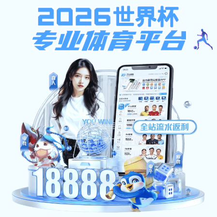
注册入口
BOB体育
—— 比赛数据