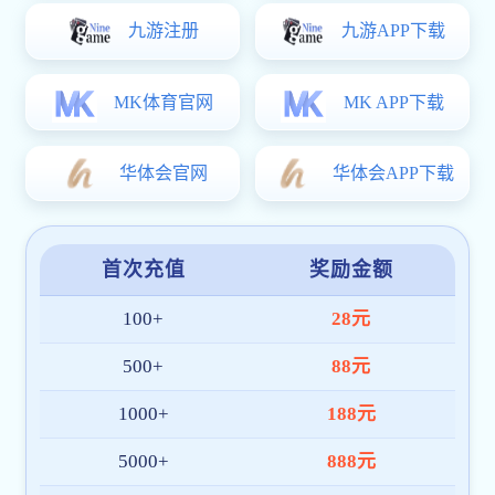
库斯图拉姆等十三人下滑
在当今足球市场中，球员的身价波动往往能够反映出
他们的状态、潜力和市场需求。国际米兰（国米）作
为意甲的一支豪门球队，其球员的身价变化引起了广
泛关注。近期，国米球员中有三名球员的身价上涨，
其中包括博尼，而马库斯·图拉姆等十三名球员则出现
了下滑。这一现象不仅与他们在赛季中的表现密切相
关，也与球队的整体战绩、转会市场动态以及球员个
人发展等因素息息相关。本文将从四个方面深入分析
这一现象，探讨影响国米球员身价波动的多重因素，
并对整个情况进行总结归纳。