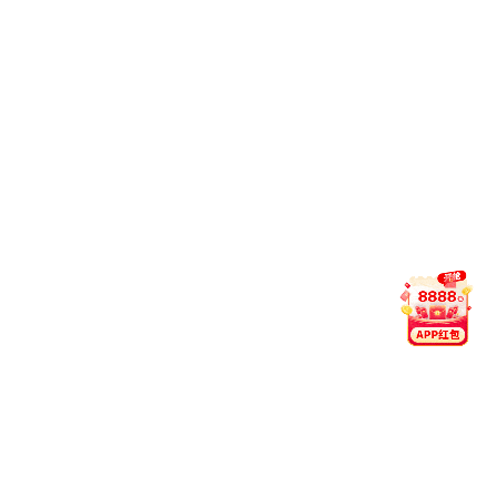
俱乐部对于年轻人的追捧也让原本不太受到重视的小
将开始崭露头角。在这种情况下，即便是像博尼这样
的角色，也因其独特韧性和创造力而有所增值。因
此，总体来看，转会市场趋势对于各类选手来说都是
至关重要的一环。
4、外部舆论与媒体曝光度
最后，不可忽视的是外部舆论及媒体曝光度对运动员
身价产生的重要作用。当一名运动员受到更多媒体关
注时，其商业价值与公众形象往往同时攀升。以博尼
为例，他近期频繁登上体育新闻头条，不仅因为场上
表现突出，还有其个人魅力不断吸引粉丝。这种良性
循环进一步推动了他市值增长的发展轨迹。
然而，对于一些如马库斯·图拉姆这类非主流选手而