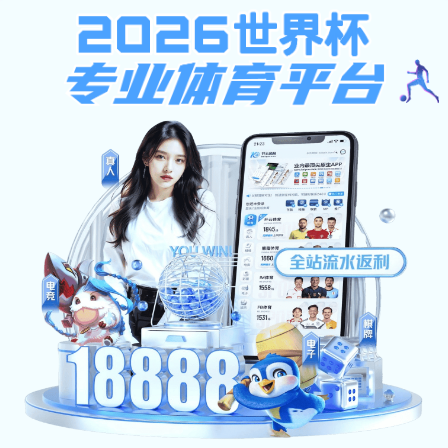
注册入口
BOB体育
—— 比赛数据