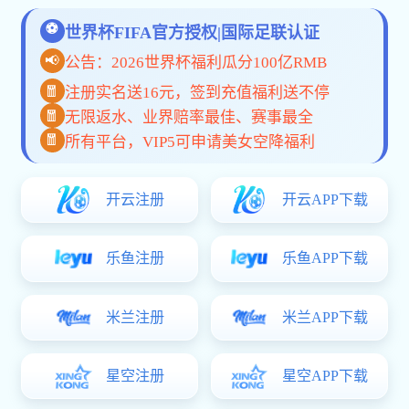
从这里开始
覆盖实时赛事、专业数据、高清视频，
BOB体育
APP
与网页版为您提供便捷的体育服务。
APP下载
网页版入口
首页
/
体育看点
/ 正文
2026-03-27 04:54
67 次阅读
巴萨与德容续约达成一致年薪与佩德里持