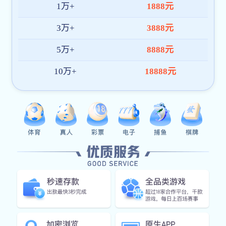
1、桑德斯的个人突破
桑德斯在此次比赛中充分展现了他的得分能力，他不
仅创下了个人职业生涯的新高，还以20分成为全场焦
点。他的投篮选择极为精准，无论是三分球还是中距
离跳投，都能轻松命中，这种表现让人不禁联想到已
故篮球传奇科比·布莱恩特。桑德斯在关键时刻总能站
出来，用冷静和果断来回应对手的挑战。
除了得分，桑德斯在防守端同样积极。他不仅努力封
堵对手的投篮，还积极争抢篮板，为球队创造额外进
攻机会。这种全面的表现，不仅提升了自己的竞技状
态，也鼓舞了队友们，让整个团队氛围更加向上。正
是因为他这样的奉献精神，使得球队能够在关键时刻
把握住胜利。