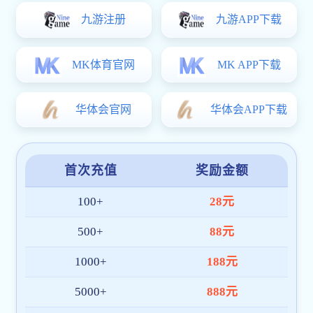
佩尔稳定发挥贡献23分杨瀚森短短2分钟斩
获4分
在最近的一场激烈篮球比赛中，桑德斯、克尼佩尔和
杨瀚森分别展现了出色的个人能力，成为球队获胜的
重要功臣。桑德斯凭借20分的优异表现，创下个人新
高，并展现出科比般的风范，令观众为之振奋；而克
尼佩尔则以稳定发挥贡献23分，为球队提供了可靠的
得分支持；杨瀚森虽然上场时间仅有短短2分钟，却
也迅速斩获4分，展现了其高效的进攻能力。这篇文
章将从这三位球员的表现、他们对球队的重要性、各
自风格以及未来发展潜力四个方面进行详细阐述。