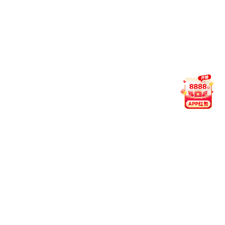
4、三人组合与团队力量
这三位球员各自都展现出了独特优势，但他们之间形
成默契合作则是赢得比赛最重要的一环。桑德斯作为
主要得分手，通过不断拉开空间给予队友更多机会，
而克尼佩尔则通过组织与传球确保每一个人都有参与
感。这种互补性让整支队伍更加均衡，提高了整体战
斗力。
团队合作并非一蹴而就，需要每一个成员都投入精力
去磨合与适应。在此过程中，每位球员需要清楚自己
的定位，以及如何最大限度发挥自身优势，为整个团
队服务。而桑德斯、克尼佩尔和杨瀚森就是这一理念
最好的践行者，通过彼此间默契配合，以实现共赢目
标。